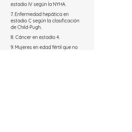
estadio IV según la NYHA.
7. Enfermedad hepática en
estadio C según la clasificación
de Child-Pugh.
8. Cáncer en estadio 4.
9. Mujeres en edad fértil que no
utilicen métodos anticonceptivos
adecuados, embarazo o
lactancia.
Nanordica Medical es una
empresa estonia de tecnología
médica fundada por científicos
y médicos, dedicada a