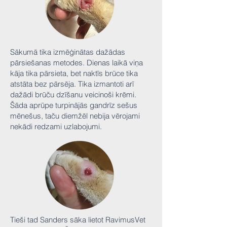
Sākumā tika izmēģinātas dažādas
pārsiešanas metodes. Dienas laikā viņa
kāja tika pārsieta, bet naktīs brūce tika
atstāta bez pārsēja. Tika izmantoti arī
dažādi brūču dzīšanu veicinoši krēmi.
Šāda aprūpe turpinājās gandrīz sešus
mēnešus, taču diemžēl nebija vērojami
nekādi redzami uzlabojumi.
Tieši tad Sanders sāka lietot RavimusVet