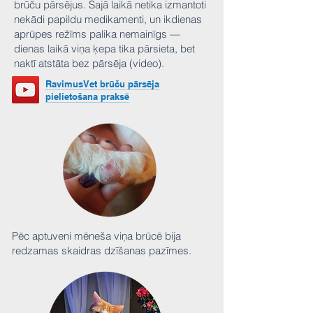
brūču pārsējus. Šajā laikā netika izmantoti
nekādi papildu medikamenti, un ikdienas
aprūpes režīms palika nemainīgs —
dienas laikā viņa ķepa tika pārsieta, bet
naktī atstāta bez pārsēja (video).
RavimusVet brūču pārsēja
pielietošana praksē
Pēc aptuveni mēneša viņa brūcē bija
redzamas skaidras dzīšanas pazīmes.