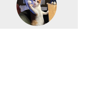
Pateicoties RavimusVet pārsējiem,
Sanders var baudīt dzīvi —
priecīgi rotaļāties un pētīt
apkārtējo vidi ārā.
< SĀKUMS
NĀKAMAIS STĀSTS >
SAZINIETIES AR MUMS
Pasūtījumi un jautājumi par
produktu
Vera Vasilieva
vera@nanordica.com