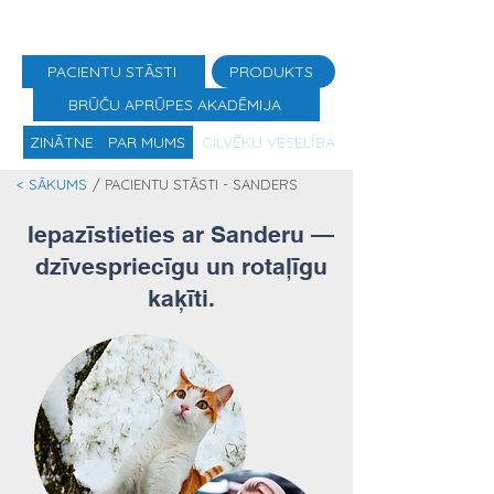
PACIENTU STĀSTI
PRODUKTS
BRŪČU APRŪPES AKADĒMIJA
ZINĀTNE
PAR MUMS
CILVĒKU VESELĪBA
< SĀKUMS
/ PACIENTU STĀSTI - SANDERS
Iepazīstieties ar Sanderu —
dzīvespriecīgu un rotaļīgu
kaķīti.