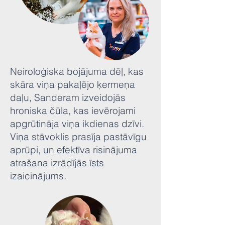
Neiroloģiska bojājuma dēļ, kas
skāra viņa pakaļējo ķermeņa
daļu, Sanderam izveidojās
hroniska čūla, kas ievērojami
apgrūtināja viņa ikdienas dzīvi.
Viņa stāvoklis prasīja pastāvīgu
aprūpi, un efektīva risinājuma
atrašana izrādījās īsts
izaicinājums.