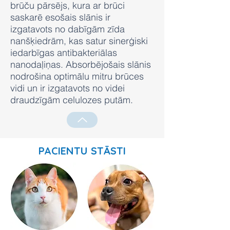
brūču pārsējs, kura ar brūci
saskarē esošais slānis ir
izgatavots no dabīgām zīda
nanšķiedrām, kas satur sinerģiski
iedarbīgas antibakteriālas
nanodaļiņas. Absorbējošais slānis
nodrošina optimālu mitru brūces
vidi un ir izgatavots no videi
draudzīgām celulozes putām.
PACIENTU STĀSTI