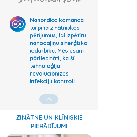
Quality Management Specialist
Nanordica komanda
turpina zinātniskos
pētījumus, lai izpētītu
nanodaļiņu sinerģisko
iedarbību. Mēs esam
pārliecināti, ka šī
tehnoloģija
revolucionizēs
infekciju kontroli.
ZINĀTNE UN KLĪNISKIE
PIERĀDĪJUMI