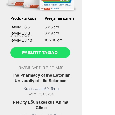
Produkta kods
Pieejamie izmēri
RAVIMUS 5
5
5 cm
X
8
9 cm
RAVIMUS 8
X
ar līmējošu apmali
10
10 cm
RAVIMUS 10
X
PASŪTĪT TAGAD
RAVIMUSVET IR PIEEJAMS
The Pharmacy of the Estonian
University of Life Sciences
Kreutzwaldi 62,
Tartu
+372 731 3204
PetCity Lõunakeskus Animal
Clinic