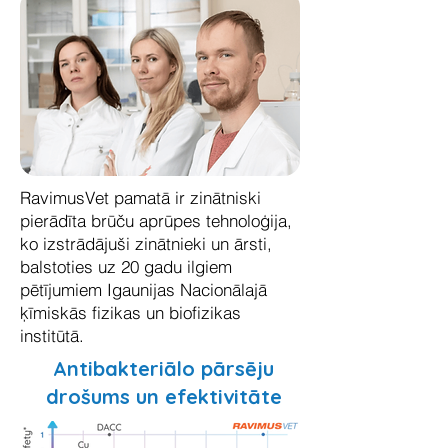
RavimusVet pamatā ir zinātniski
pierādīta brūču aprūpes tehnoloģija,
ko izstrādājuši zinātnieki un ārsti,
balstoties uz 20 gadu ilgiem
pētījumiem Igaunijas Nacionālajā
ķīmiskās fizikas un biofizikas
institūtā.
Antibakteriālo pārsēju
drošums un efektivitāte