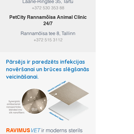
Lääne-Ringtee 35,
Tartu
+372 530 353 88
PetCity Rannamõisa Animal Clinic
24/7
Rannamõisa tee 8,
Tallinn
+372 515 3112
Pārsējs ir paredzēts infekcijas
novēršanai un brūces slēgšanās
veicināšanai.
VET
ir moderns sterils
RAVIMUS