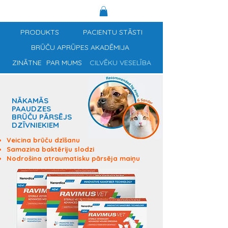
PRODUKTS
PACIENTU STĀSTI
BRŪČU APRŪPES AKADĒMIJA
ZINĀTNE
PAR MUMS
CILVĒKU VESELĪBA
NĀKAMĀS
PAAUDZES
BRŪČU PĀRSĒJS
DZĪVNIEKIEM
Veicina brūču dzīšanu
Samazina baktēriju slodzi
Nodrošina atraumatisku pārsēja maiņu